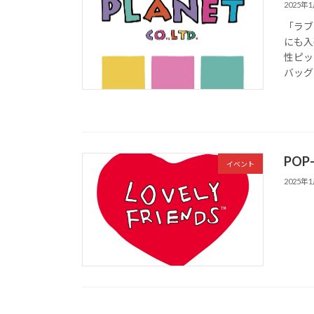
2025年
「ラブ
にも入
性ピッ
バッグ
PO
イベント
2025年