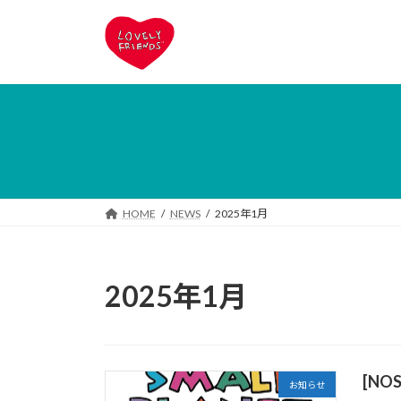
コ
ナ
ン
ビ
テ
ゲ
ン
ー
ツ
シ
へ
ョ
ス
ン
キ
に
ッ
移
プ
動
HOME
NEWS
2025年1月
2025年1月
[NO
お知らせ