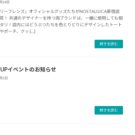
1月14日
リーフレンズ」オフィシャルグッズたちがNOSTALGICA新宿店
荷！ 共通のデザイナーを持つ両ブランドは、一緒に使用しても相
タリ！店内にはどうぶつたちを色とりどりにデザインしたトート
やポーチ、クッ […]
続きを読む
P-UPイベントのお知らせ
1月1日
続きを読む