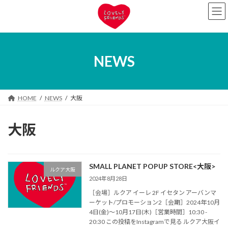
コ
ナ
ン
ビ
テ
ゲ
ン
ー
ツ
シ
へ
ョ
NEWS
ス
ン
キ
に
ッ
移
プ
動
HOME
NEWS
大阪
大阪
SMALL PLANET POPUP STORE<大阪>
ルクア大阪
2024年8月28日
［会場］ルクア イーレ 2F イセタン アーバンマ
ーケット/プロモーション2［会期］2024年10月
4日(金)～10月17日(木)［営業時間］10:30 -
20:30 この投稿をInstagramで見る ルクア大阪イ